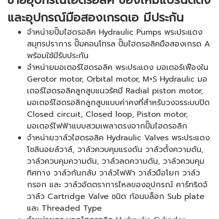
และอุปกรณ์มือสองเกรดเอ มีประกัน
จำหน่ายปั๊มไฮดรอลิค Hydraulic Pumps พระประแดง
สมุทรปราการ ปั๊มคอนโทรล ปั๊มไฮดรอลิคมือสองเกรด A
พร้อมใช้มีรับประกัน
จำหน่ายมอเตอร์ไฮดรอลิค พระประแดง มอเตอร์เฟืองใน
Gerotor motor, Orbital motor, M+S Hydraulic มอ
เตอร์ไฮดรอลิคลูกสูบแนวรัศมี Radial piston motor,
มอเตอร์ไฮดรอลิกลูกสูบแบบค่าคงที่สำหรับวงจรระบบปิด
Closed circuit, Closed loop, Piston motor,
มอเตอร์ไฟฟ้าแบบสวมเพลาตรงจากปั๊มไฮดรอลิก
จำหน่ายวาล์วไฮดรอลิค Hydraulic Valves พระประแดง
โซลินอยล์วาล์, วาล์วควบคุมแรงดัน วาล์วตั้งความดัน,
วาล์วควบคุมความดัน, วาล์วลดความดัน, วาล์วควบคุม
ทิศทาง วาล์วกันกลับ วาล์วไฟฟ้า วาล์วมือโยก วาล์ว
กรอก และ วาล์วอัดตราการไหลของอุปกรณ์ คาร์ทริดจ์
วาล์ว Cartridge Valve ชนิด ก้อนบล็อก Sub plate
และ Threaded Type