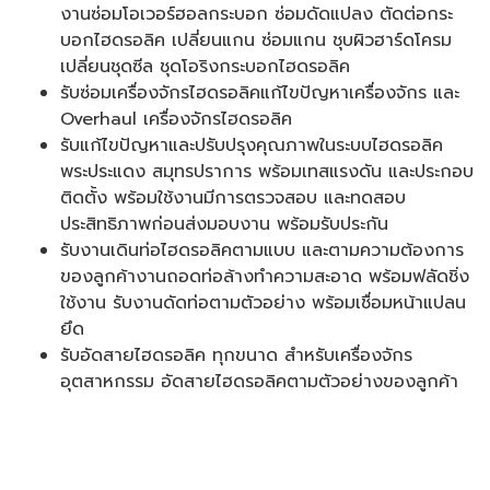
งานซ่อมโอเวอร์ฮอลกระบอก ซ่อมดัดแปลง ตัดต่อกระ
บอกไฮดรอลิค เปลี่ยนแกน ซ่อมแกน ชุบผิวฮาร์ดโครม
เปลี่ยนชุดซีล ชุดโอริงกระบอกไฮดรอลิค
รับซ่อมเครื่องจักรไฮดรอลิคแก้ไขปัญหาเครื่องจักร และ
Overhaul เครื่องจักรไฮดรอลิค
รับแก้ไขปัญหาและปรับปรุงคุณภาพในระบบไฮดรอลิค
พระประแดง สมุทรปราการ พร้อมเทสแรงดัน และประกอบ
ติดตั้ง พร้อมใช้งานมีการตรวจสอบ และทดสอบ
ประสิทธิภาพก่อนส่งมอบงาน พร้อมรับประกัน
รับงานเดินท่อไฮดรอลิคตามแบบ และตามความต้องการ
ของลูกค้างานถอดท่อล้างทำความสะอาด พร้อมฟลัดชิ่ง
ใช้งาน รับงานดัดท่อตามตัวอย่าง พร้อมเชื่อมหน้าแปลน
ยึด
รับอัดสายไฮดรอลิค ทุกขนาด สำหรับเครื่องจักร
อุตสาหกรรม อัดสายไฮดรอลิคตามตัวอย่างของลูกค้า